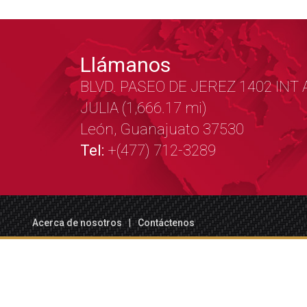
Llámanos
BLVD. PASEO DE JEREZ 1402 INT 
JULIA (1,666.17 mi)
León, Guanajuato 37530
Tel:
+(477) 712-3289
Acerca de nosotros
Contáctenos