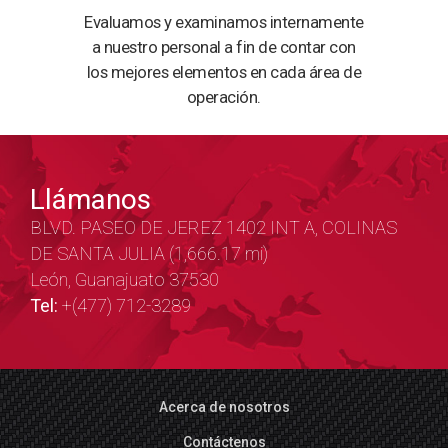
Evaluamos y examinamos internamente
a nuestro personal a fin de contar con
los mejores elementos en cada área de
operación.
Llámanos
BLVD. PASEO DE JEREZ 1402 INT A, COLINAS
DE SANTA JULIA (1,666.17 mi)
León, Guanajuato 37530
Tel:
+(477) 712-3289
Acerca de nosotros
Contáctenos