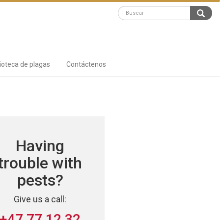
lioteca de plagas
Contáctenos
Having
trouble with
pests?
Give us a call:
+47 77 12 32