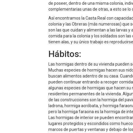
de poseer, dentro de una misma colonia, indi
complementarias unas de otras, a esto se lo
Así encontramos la Casta Real con capacidad
colonia y las Obreras (más numerosas) que se
son las que cuidan y alimentan a las larvas y
comida para la colonia y los soldados son las
tienen alas, y su único trabajo es reproducirse
Hábitos:
Las hormigas dentro de su vivienda pueden 
Muchas especies de hormigas hacen sus nidos
buscan alimentos adentro de su casa. Cuand
pueden continuar entrando a recoger comida pa
algunas especies de hormigas que hacen su n
residentes permanentes de la vivienda. Algun
de las construcciones son la hormiga del pa
ladrona, hormiga acróbata, y hormiga faraona
pero la hormiga faraona es la hormiga de inter
Las hormigas de interior se pueden encontrar
lugares protegidos y escondidos como huecos 
marcos de puertas y ventanas y debajo de los